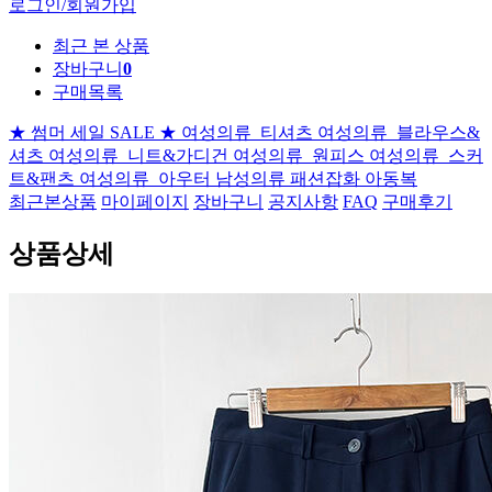
로그인/회원가입
최근 본 상품
장바구니
0
구매목록
★ 썸머 세일 SALE ★
여성의류_티셔츠
여성의류_블라우스&
셔츠
여성의류_니트&가디건
여성의류_원피스
여성의류_스커
트&팬츠
여성의류_아우터
남성의류
패션잡화
아동복
최근본상품
마이페이지
장바구니
공지사항
FAQ
구매후기
상품상세