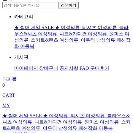
검색하기
카테고리
★ 썸머 세일 SALE ★
여성의류_티셔츠
여성의류_블라
우스&셔츠
여성의류_니트&가디건
여성의류_원피스
여
성의류_스커트&팬츠
여성의류_아우터
남성의류
패션잡
화
아동복
게시판
마이페이지
장바구니
공지사항
FAQ
구매후기
다퍼몰
0
CART
MY
★ 썸머 세일 SALE ★
여성의류_티셔츠
여성의류_블라우스&
셔츠
여성의류_니트&가디건
여성의류_원피스
여성의류_스커
트&팬츠
여성의류_아우터
남성의류
패션잡화
아동복