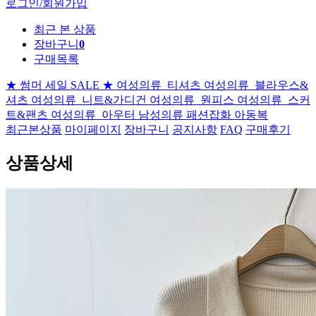
로그인/회원가입
최근 본 상품
장바구니
0
구매목록
★ 썸머 세일 SALE ★
여성의류_티셔츠
여성의류_블라우스&
셔츠
여성의류_니트&가디건
여성의류_원피스
여성의류_스커
트&팬츠
여성의류_아우터
남성의류
패션잡화
아동복
최근본상품
마이페이지
장바구니
공지사항
FAQ
구매후기
상품상세