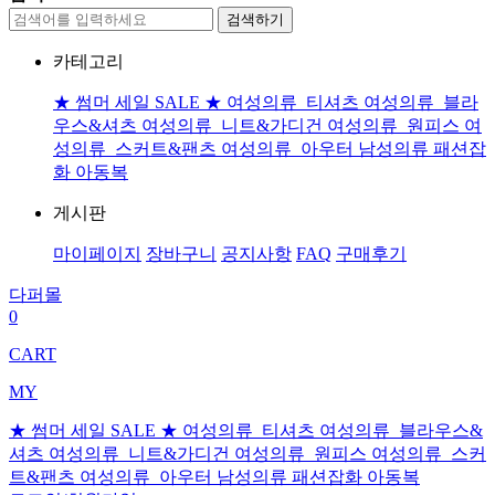
검색하기
카테고리
★ 썸머 세일 SALE ★
여성의류_티셔츠
여성의류_블라
우스&셔츠
여성의류_니트&가디건
여성의류_원피스
여
성의류_스커트&팬츠
여성의류_아우터
남성의류
패션잡
화
아동복
게시판
마이페이지
장바구니
공지사항
FAQ
구매후기
다퍼몰
0
CART
MY
★ 썸머 세일 SALE ★
여성의류_티셔츠
여성의류_블라우스&
셔츠
여성의류_니트&가디건
여성의류_원피스
여성의류_스커
트&팬츠
여성의류_아우터
남성의류
패션잡화
아동복