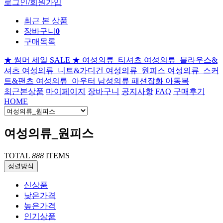
로그인/회원가입
최근 본 상품
장바구니
0
구매목록
★ 썸머 세일 SALE ★
여성의류_티셔츠
여성의류_블라우스&
셔츠
여성의류_니트&가디건
여성의류_원피스
여성의류_스커
트&팬츠
여성의류_아우터
남성의류
패션잡화
아동복
최근본상품
마이페이지
장바구니
공지사항
FAQ
구매후기
HOME
여성의류_원피스
TOTAL
888
ITEMS
정렬방식
신상품
낮은가격
높은가격
인기상품