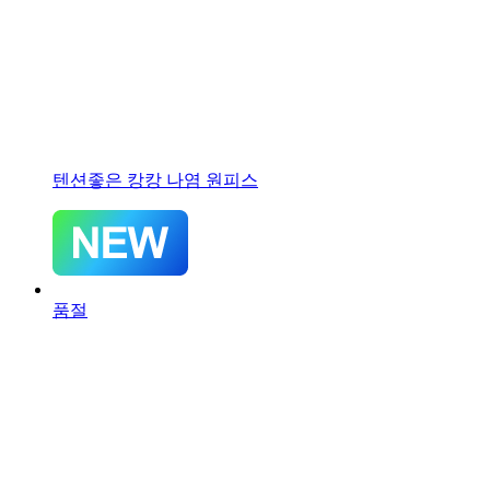
텐션좋은 캉캉 나염 원피스
품절