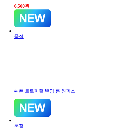
6,500
원
품절
쉬폰 트로피컬 밴딩 롱 원피스
품절