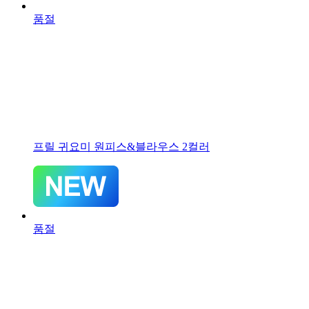
품절
프릴 귀요미 원피스&블라우스 2컬러
품절