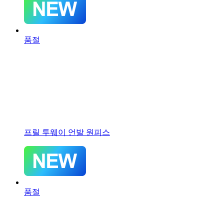
품절
프릴 투웨이 언발 원피스
품절