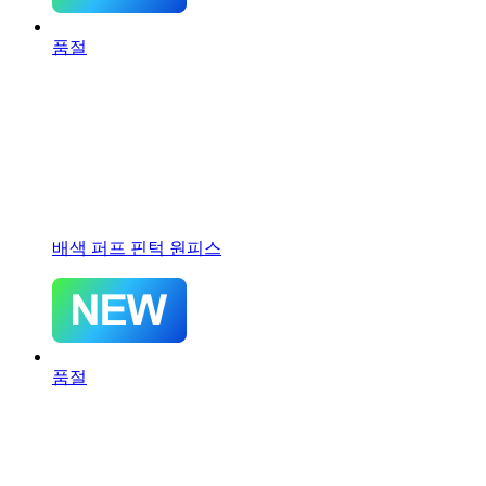
품절
배색 퍼프 핀턱 원피스
품절