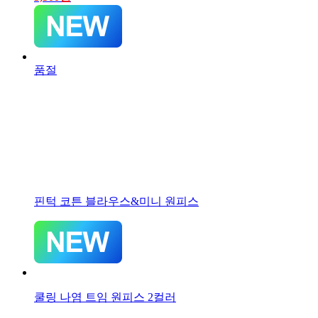
품절
핀턱 코튼 블라우스&미니 원피스
쿨링 나염 트임 원피스 2컬러