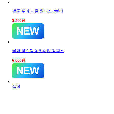
벌룬 주머니 쿨 원피스 2컬러
5,500
원
썸머 파스텔 여리여리 원피스
6,000
원
품절