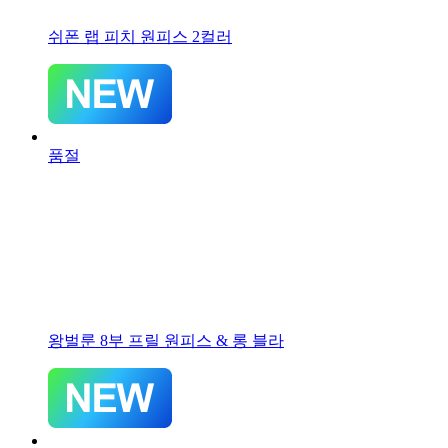
쉬폰 랩 피치 원피스 2컬러
품절
왕벌룬 8부 프릴 원피스 & 롱 블라