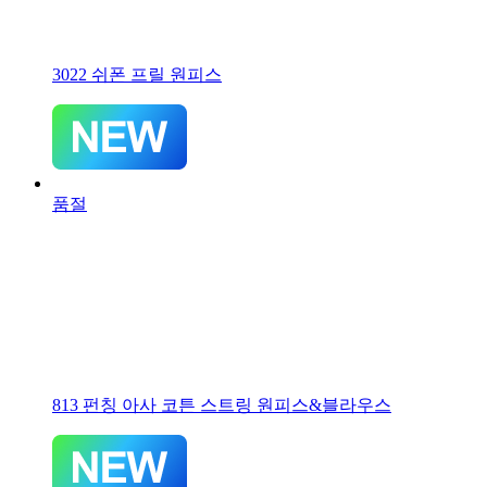
3022 쉬폰 프릴 원피스
품절
813 펀칭 아사 코튼 스트링 원피스&블라우스