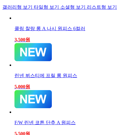
갤러리형 보기
타일형 보기
소셜형 보기
리스트형 보기
쿨링 찰랑 롱 A 나시 원피스 6컬러
3,500
원
린넨 뷔스티에 프릴 롱 원피스
5,000
원
F/W 린넨 코튼 단추 A 원피스
5,500
원