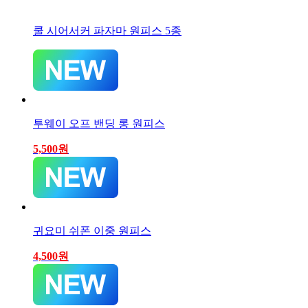
쿨 시어서커 파자마 원피스 5종
투웨이 오프 밴딩 롱 원피스
5,500
원
귀요미 쉬폰 이중 원피스
4,500
원