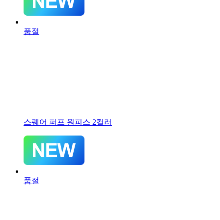
품절
스퀘어 퍼프 원피스 2컬러
품절