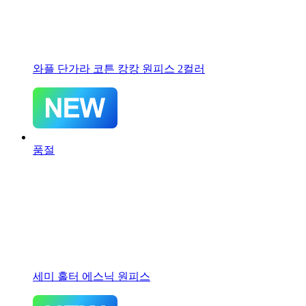
와플 단가라 코튼 캉캉 원피스 2컬러
품절
세미 홀터 에스닉 원피스