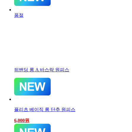
품절
뒤밴딩 롱 A 바스락 원피스
플리츠 베이직 롱 단추 원피스
6,000
원