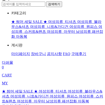
검색하기
카테고리
★ 썸머 세일 SALE ★
여성의류_티셔츠
여성의류_블라
우스&셔츠
여성의류_니트&가디건
여성의류_원피스
여
성의류_스커트&팬츠
여성의류_아우터
남성의류
패션잡
화
아동복
게시판
마이페이지
장바구니
공지사항
FAQ
구매후기
다퍼몰
0
CART
MY
★ 썸머 세일 SALE ★
여성의류_티셔츠
여성의류_블라우스&
셔츠
여성의류_니트&가디건
여성의류_원피스
여성의류_스커
트&팬츠
여성의류_아우터
남성의류
패션잡화
아동복