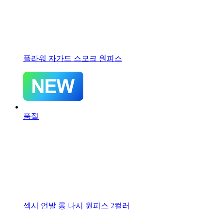
플라워 자가드 스모크 원피스
품절
섹시 언발 롱 나시 원피스 2컬러