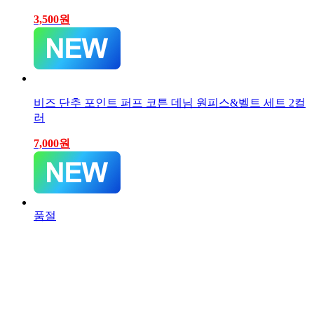
3,500
원
비즈 단추 포인트 퍼프 코튼 데님 원피스&벨트 세트 2컬
러
7,000
원
품절